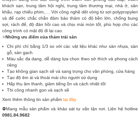
khách sạn, trung tâm hội nghị, trung tâm thương mại, nhà ở, sân
khấu, rạp chiếu phim,.... Với công nghệ dệt vòng từ sợi polypropylen
và đế cước chắc chắn đảm bảo thảm có độ bền lớn, chống bung
sợi, rách đế, độ đàn hồi cao và chịu mài mòn tốt, phù hợp cho các
công trình có mật độ đi lại cao.
⭐
Những ưu điểm của thảm trải sàn
Chi phí chỉ bằng 1/3 so với các vật liệu khác như sàn nhựa, sàn
gỗ, sàn gạch.
Màu sắc đa dạng, dễ dàng lựa chọn theo sở thích và phong cách
riêng
Tạo không gian sạch sẽ và sang trọng cho văn phòng, cửa hàng
Tạo độ êm ái và thoải mái cho người sử dụng
Hấp thụ âm thanh, giảm tiếng ồn và cách nhiệt tốt
Thi công nhanh gọn và sạch sẽ
Xem thêm thông tin sản phẩm
tại đây
⛔Mang mẫu sản phẩm và khảo sát tư vấn tận nơi. Liên hệ hotline
0981.84.9682