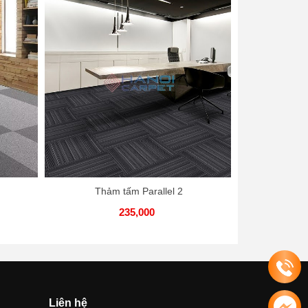
Thảm tấm Parallel 2
T
235,000
Liên hệ