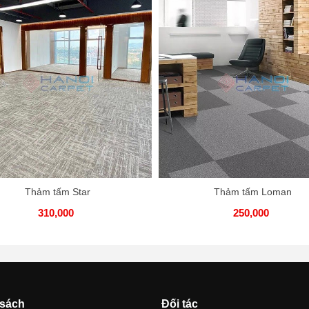
Thảm tấm Star
Thảm tấm Loman
310,000
250,000
 sách
Đối tác